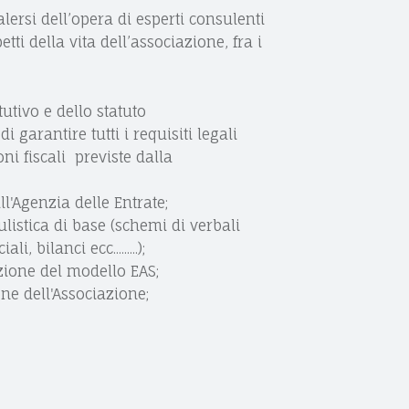
lersi dell’opera di esperti consulenti
petti della vita dell’associazione, fra i
o
i
m
tutivo e dello statuto
di garantire tutti i requisiti legali
k
n
i
ni fiscali previste dalla
ll'Agenzia delle Entrate;
istica di base (schemi di verbali
i, bilanci ecc.........);
zione del modello EAS;
ne dell'Associazione;