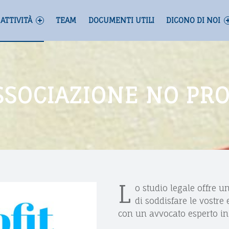
ATTIVITÀ
TEAM
DOCUMENTI UTILI
DICONO DI NOI
SSOCIAZIONE NO PR
L
o studio legale offre 
di soddisfare le vostre
con un avvocato esperto in