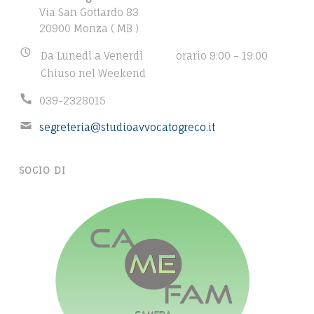
|
d
Via San Gottardo 83
A
d
20900 Monza ( MB )
r
V
B
Da Lunedì a Venerdì
orario 9:00 – 19:00
e
V
u
Chiuso nel Weekend
s
s
s
.
P
039-2328015
i
:
h
n
G
E
segreteria@studioavvocatogreco.it
o
e
m
R
n
s
a
e
s
E
SOCIO DI
i
n
h
l
C
u
o
a
m
u
O
d
b
r
d
M
e
s
r
r
:
O
e
:
s
N
s