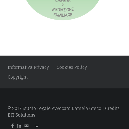
Z
:
A
Informativa Privacy
Cookies Policy
Copyright
© 2017 Studio Legale Avvocato Daniela Greco | Credits
BIT Solutions
F
L
S
B