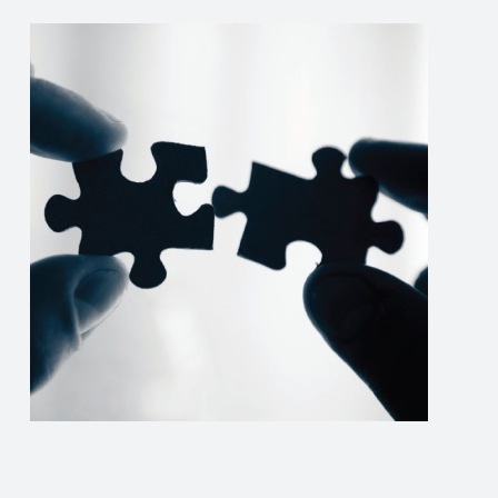
V
E
O
C
C
O
A
M
T
M
O
D
E
A
R
N
C
I
I
E
A
L
L
A
G
E
R
-