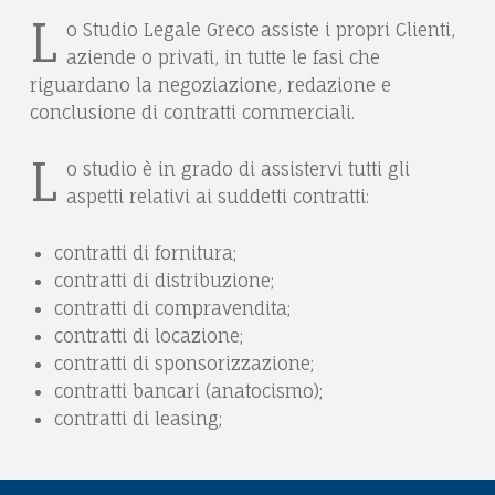
E
A
L
o Studio Legale Greco assiste i propri Clienti,
C
S
aziende o privati, in tutte le fasi che
O
riguardano la negoziazione, redazione e
S
conclusione di contratti commerciali.
I
L
o studio è in grado di assistervi tutti gli
S
aspetti relativi ai suddetti contratti:
T
E
contratti di fornitura;
contratti di distribuzione;
N
contratti di compravendita;
Z
contratti di locazione;
contratti di sponsorizzazione;
A
contratti bancari (anatocismo);
L
contratti di leasing;
E
G