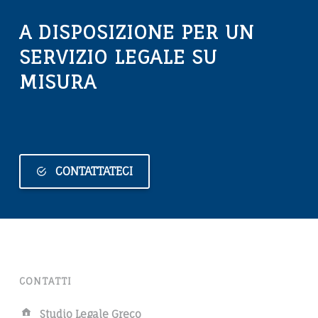
A
A DISPOSIZIONE PER UN
L
SERVIZIO LEGALE SU
E
MISURA
C
O
N
T
CONTATTATECI
R
A
T
T
CONTATTI
I
A
Studio Legale Greco