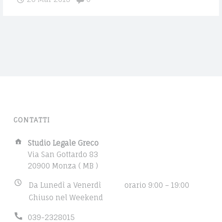
E
s
E
t
C
A
s
O
p
V
l
V
i
O
t
i
C
n
A
t
CONTATTI
o
T
m
A
Studio Legale Greco
O
u
d
Via San Gottardo 83
D
l
d
20900 Monza ( MB )
r
t
A
B
Da Lunedì a Venerdì
orario 9:00 – 19:00
e
i
u
Chiuso nel Weekend
N
s
p
s
s
l
I
P
039-2328015
i