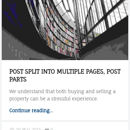
V
I
O
|
C
S
A
T
T
U
O
D
D
A
I
N
POST SPLIT INTO MULTIPLE PAGES, POST
O
PARTS
I
L
E
We understand that both buying and selling a
E
L
property can be a stressful experience.
G
A
Continue reading
"
…
G
A
P
R
L
o
Comments:
26 Mar 2015
0