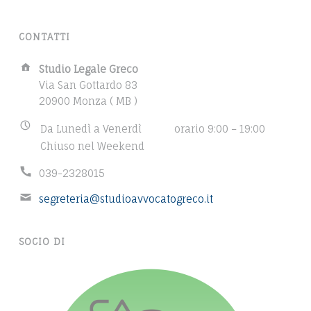
E
A
C
L
CONTATTI
O
E
A
Studio Legale Greco
A
d
Via San Gottardo 83
d
20900 Monza ( MB )
V
r
B
Da Lunedì a Venerdì
orario 9:00 – 19:00
V
e
u
Chiuso nel Weekend
s
O
s
s
P
039-2328015
i
:
C
h
n
E
segreteria@studioavvocatogreco.it
o
A
e
m
n
s
T
a
e
s
SOCIO DI
i
n
O
h
l
u
o
D
a
m
u
d
b
r
A
d