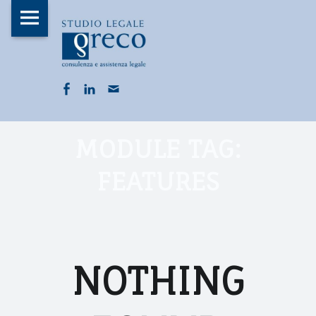
Studio
S
S
F
Legale
k
T
E
Avvocato
i
U
A
Daniela
p
D
F
L
S
T
Greco
t
I
a
i
c
site
o
U
O
MODULE TAG:
c
n
r
navigation
c
L
R
E
o
e
k
i
FEATURES
E
G
n
b
e
v
S
A
t
A
o
d
i
L
e
R
o
i
m
E
n
NOTHING
C
A
k
n
i
t
V
H