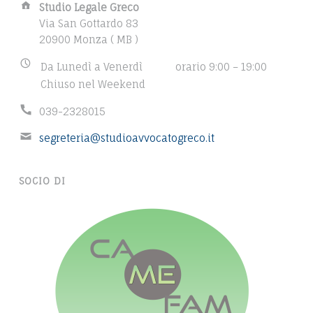
A
Studio Legale Greco
d
Via San Gottardo 83
d
20900 Monza ( MB )
r
B
Da Lunedì a Venerdì
orario 9:00 – 19:00
e
u
Chiuso nel Weekend
s
s
s
P
039-2328015
i
:
h
n
E
segreteria@studioavvocatogreco.it
o
e
m
n
s
a
e
s
SOCIO DI
i
n
h
l
u
o
a
m
u
d
b
r
d
e
s
r
r
:
e
:
s