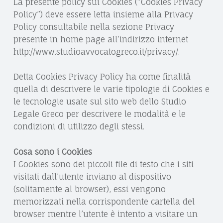
V
La presente policy sui Cookies (“Cookies Privacy
Y
Policy”) deve essere letta insieme alla Privacy
O
|
Policy consultabile nella sezione Privacy
C
presente in home page all’indirizzo internet
S
A
http://www.studioavvocatogreco.it/privacy/.
T
T
U
O
Detta Cookies Privacy Policy ha come finalità
quella di descrivere le varie tipologie di Cookies e
D
D
le tecnologie usate sul sito web dello Studio
A
I
Legale Greco per descrivere le modalità e le
N
O
condizioni di utilizzo degli stessi.
I
L
E
Cosa sono i Cookies
E
I Cookies sono dei piccoli file di testo che i siti
L
visitati dall’utente inviano al dispositivo
G
A
(solitamente al browser), essi vengono
G
A
memorizzati nella corrispondente cartella del
R
L
browser mentre l’utente è intento a visitare un