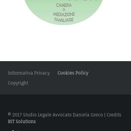
s
:
Informativa Privacy
Cookies Policy
Copyright
© 2017 Studio Legale Avvocato Daniela Greco | Credits
BIT Solutions