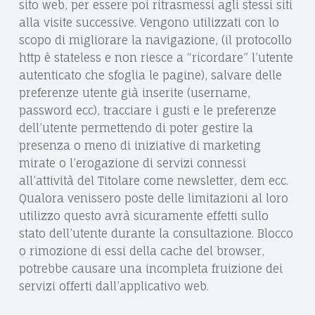
E
sito web, per essere poi ritrasmessi agli stessi siti
E
alla visite successive. Vengono utilizzati con lo
C
A
scopo di migliorare la navigazione, (il protocollo
O
http è stateless e non riesce a “ricordare” l’utente
V
autenticato che sfoglia le pagine), salvare delle
V
preferenze utente già inserite (username,
O
password ecc), tracciare i gusti e le preferenze
dell’utente permettendo di poter gestire la
C
presenza o meno di iniziative di marketing
A
mirate o l’erogazione di servizi connessi
all’attività del Titolare come newsletter, dem ecc.
T
Qualora venissero poste delle limitazioni al loro
O
utilizzo questo avrà sicuramente effetti sullo
D
stato dell’utente durante la consultazione. Blocco
o rimozione di essi della cache del browser,
A
potrebbe causare una incompleta fruizione dei
N
servizi offerti dall’applicativo web.
I