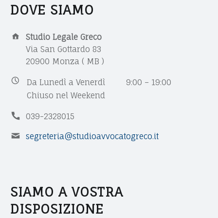
E
DOVE SIAMO
|
C
A
O
A
Studio Legale Greco
V
Via San Gottardo 83
D
V
20900 Monza ( MB )
D
O
R
B
Da Lunedì a Venerdì
9:00 – 19:00
C
E
U
Chiuso nel Weekend
S
S
A
P
039-2328015
S
I
T
H
E
segreteria@studioavvocatogreco.it
:
N
O
O
M
E
N
D
A
S
E
I
I
S
SIAMO A VOSTRA
N
L
V
H
U
DISPOSIZIONE
A
O
O