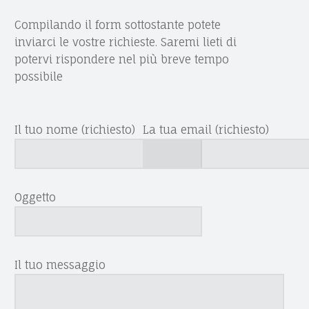
M
D
U
R
B
Compilando il form sottostante potete
D
R
Z
E
inviarci le vostre richieste. Saremi lieti di
R
S
potervi rispondere nel più breve tempo
R
I
E
:
possibile
:
S
S
S
T
Il tuo nome (richiesto)
La tua email (richiesto)
:
A
E
M
Oggetto
A
T
R
Il tuo messaggio
I