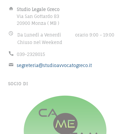
A
Studio Legale Greco
d
Via San Gottardo 83
d
20900 Monza ( MB )
r
B
Da Lunedì a Venerdì
orario 9:00 – 19:00
e
u
Chiuso nel Weekend
s
s
s
P
039-2328015
i
:
h
n
E
segreteria@studioavvocatogreco.it
o
e
m
n
s
a
e
s
SOCIO DI
i
n
h
l
u
o
a
m
u
d
b
r
d
e
s
r
r
:
e
: