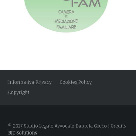
s
s
:
Informativa Privacy
Cookies Policy
Copyright
© 2017 Studio Legale Avvocato Daniela Greco | Credits
BIT Solutions