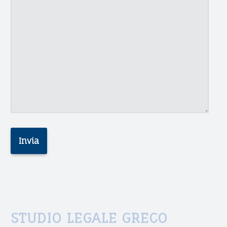
M
O
N
I
A
L
I
S
T
A
STUDIO LEGALE GRECO