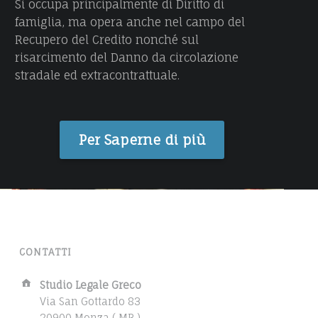
Si occupa principalmente di Diritto di
N
famiglia, ma opera anche nel campo del
Recupero del Credito nonché sul
I
risarcimento del Danno da circolazione
E
stradale ed extracontrattuale.
L
A
Per Saperne di più
G
R
E
C
O
CONTATTI
A
Studio Legale Greco
d
Via San Gottardo 83
d
20900 Monza ( MB )