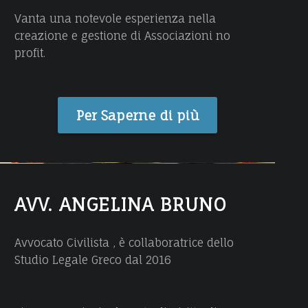
E
A
Vanta una notevole esperienza nella
C
L
creazione e gestione di Associazioni no
O
profit.
E
A
V
Per Saperne di più
V
O
C
AVV. ANGELINA BRUNO
A
T
Avvocato Civilista , è collaboratrice dello
O
Studio Legale Greco dal 2016
D
A