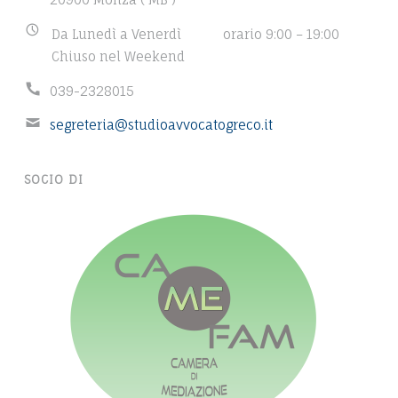
r
B
Da Lunedì a Venerdì
orario 9:00 – 19:00
e
u
Chiuso nel Weekend
s
s
s
P
039-2328015
i
:
h
n
E
segreteria@studioavvocatogreco.it
o
e
m
n
s
a
e
s
SOCIO DI
i
n
h
l
u
o
a
m
u
d
b
r
d
e
s
r
r
:
e
:
s
s
: