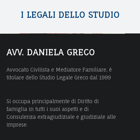
V
S
O
I LEGALI DELLO STUDIO
T
C
I
A
|
T
S
O
AVV. DANIELA GRECO
D
T
A
U
Avvocato Civilista e Mediatore Familiare, è
N
titolare dello Studio Legale Greco dal 1999
D
I
I
E
O
Si occupa principalmente di Diritto di
L
famiglia in tutti i suoi aspetti e di
L
A
Consulenza extragiudiziale e giudiziale alle
G
E
imprese.
R
G