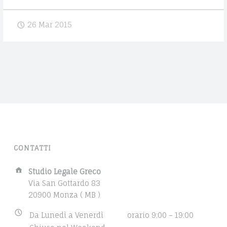
E
S
V
C
t
26 Mar 2015
V
y
O
l
O
e
C
g
A
u
i
T
d
O
e
D
H
o
CONTATTI
A
w
N
t
A
Studio Legale Greco
h
d
Via San Gottardo 83
I
e
d
20900 Monza ( MB )
t
E
r
B
h
Da Lunedì a Venerdì
orario 9:00 – 19:00
e
L
u
e