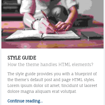
V
S
O
T
C
U
A
D
T
I
O
D
O
A
L
N
STYLE GUIDE
E
I
How the theme handles HTML elements?
G
E
The style guide provides you with a blueprint of
A
L
the theme’s default post and page HTML styles.
L
A
Lorem ipsum dolor sit amet, tincidunt ut laoreet
dolore magna aliquam erat volutpat.
G
E
R
A
Continue reading
"
…