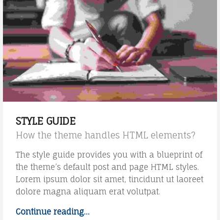
V
C
O
H
C
I
A
V
T
I
O
D
|
A
S
N
STYLE GUIDE
T
I
How the theme handles HTML elements?
U
E
The style guide provides you with a blueprint of
D
L
the theme’s default post and page HTML styles.
I
A
Lorem ipsum dolor sit amet, tincidunt ut laoreet
dolore magna aliquam erat volutpat.
G
O
R
L
Continue reading
"
…