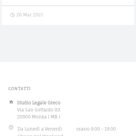
E
S
E
C
t
26 Mar 2015
G
y
O
l
A
e
L
g
E
u
i
A
d
V
e
V
H
o
CONTATTI
O
w
C
t
A
Studio Legale Greco
h
d
Via San Gottardo 83
A
e
d
20900 Monza ( MB )
t
T
r
B
h
Da Lunedì a Venerdì
orario 9:00 – 19:00
e
O
u
e