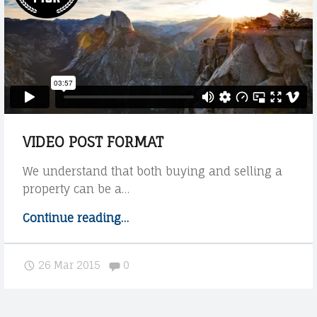
V
|
O
S
C
T
A
U
T
D
O
D
I
VIDEO POST FORMAT
A
O
N
We understand that both buying and selling a
L
property can be a…
I
E
E
Continue reading
"
…
G
L
V
i
A
A
Comments:
26 Mar 2015
0
d
G
L
e
R
E
o