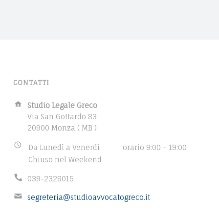
E
p
A
C
o
V
s
O
t
V
f
O
o
C
r
CONTATTI
m
A
a
A
Studio Legale Greco
T
t
d
Via San Gottardo 83
"
O
d
20900 Monza ( MB )
r
D
B
Da Lunedì a Venerdì
orario 9:00 – 19:00
e
u
Chiuso nel Weekend
s
A
s
s
P
N
039-2328015
i
:
h
n
I
E
segreteria@studioavvocatogreco.it
o
e
m
n
E
s