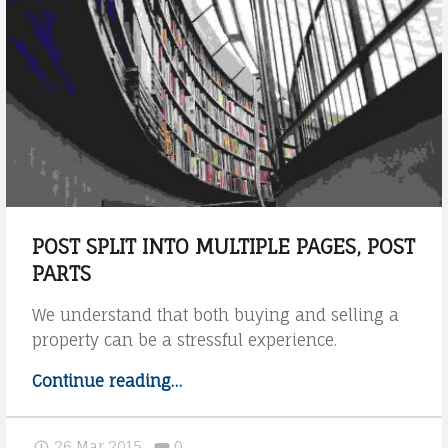
V
I
O
|
C
S
A
T
T
U
O
D
D
A
I
N
POST SPLIT INTO MULTIPLE PAGES, POST
O
PARTS
I
L
E
We understand that both buying and selling a
E
L
property can be a stressful experience.
G
A
Continue reading
"
…
G
A
P
R
L
o
Comments:
26 Mar 2015
0