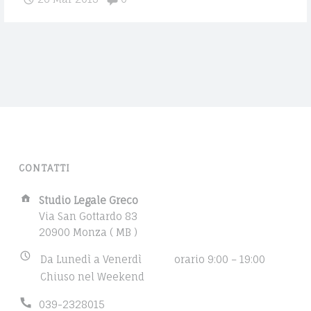
E
s
E
t
C
A
s
O
p
V
l
V
i
O
t
i
C
n
A
t
CONTATTI
o
T
m
A
Studio Legale Greco
O
u
d
Via San Gottardo 83
D
l
d
20900 Monza ( MB )
r
t
A
B
Da Lunedì a Venerdì
orario 9:00 – 19:00
e
i
u
Chiuso nel Weekend
N
s
p
s
s
l
I
P
039-2328015
i